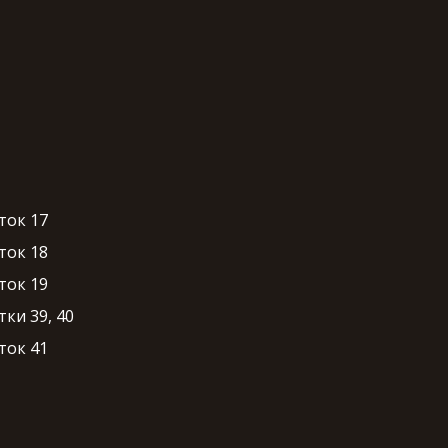
ток 17
ток 18
ток 19
ки 39, 40
ток 41