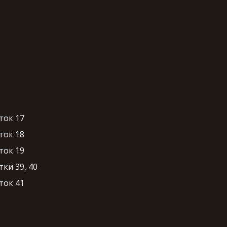
ток 17
ток 18
ток 19
ки 39, 40
ток 41