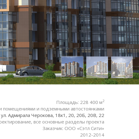
2
Площадь: 228 400 м
и помещениями и подземными автостоянками
ул. Адмирала Черокова, 18к1, 20, 20Б, 20В, 22
оектирование, все основные разделы проекта
Заказчик: ООО «Сэтл Сити»
2012-2014